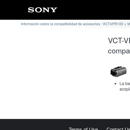
Información sobre la compatibilidad de accesorios : VCT-VPR100
V
VCT-V
compat
La ba
acopl
Terms of Use
Contact U