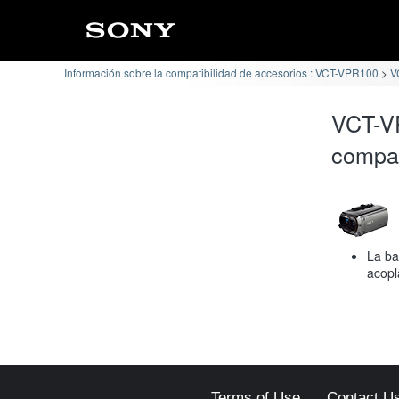
Información sobre la compatibilidad de accesorios : VCT-VPR100
V
VCT-V
compat
La ba
acopl
Terms of Use
Contact U