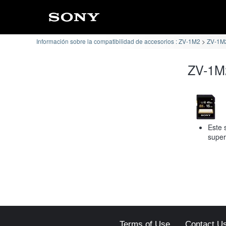
Información sobre la compatibilidad de accesorios : ZV-1M2
ZV-1M2
ZV-1M2
Este 
super
Terms of Use
Contact U