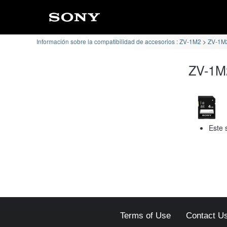
Información sobre la compatibilidad de accesorios : ZV-1M2
ZV-1M2
ZV-1M2
Este 
Terms of Use
Contact U