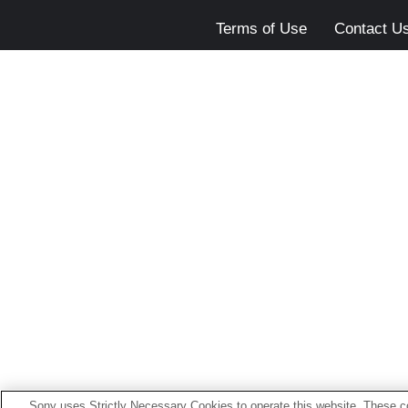
Terms of Use
Contact U
Sony uses Strictly Necessary Cookies to operate this website. These co