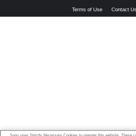
Terms of Use
Contact U
Sony uses Strictly Necessary Cookies to operate this website. These co