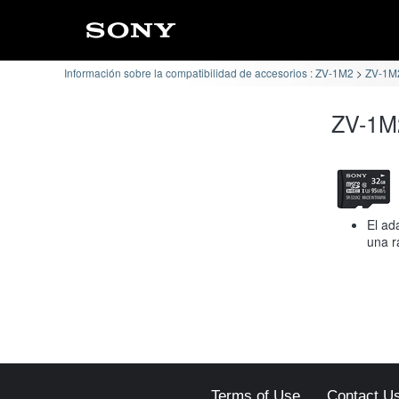
Información sobre la compatibilidad de accesorios : ZV-1M2
ZV-1M2
ZV-1M2
El ad
una r
Terms of Use
Contact U