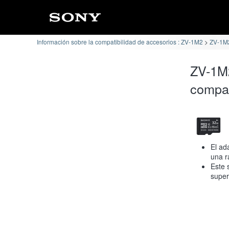
Información sobre la compatibilidad de accesorios : ZV-1M2
ZV-1M2
ZV-1M
compat
El ad
una r
Este 
super