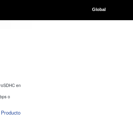
Global
icroSDHC en
bps o
Producto