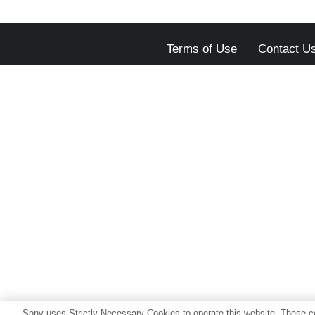
Terms of Use
Contact U
Sony uses Strictly Necessary Cookies to operate this website. These co