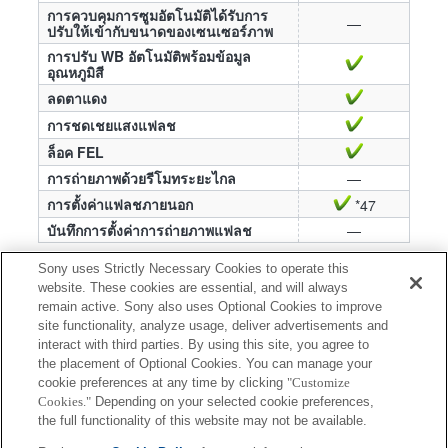
การควบคุมการซูมอัตโนมัติได้รับการ
—
ปรับให้เข้ากับขนาดของเซนเซอร์ภาพ
การปรับ WB อัตโนมัติพร้อมข้อมูล
อุณหภูมิสี
ลดตาแดง
การชดเชยแสงแฟลช
ล็อค FEL
การถ่ายภาพด้วยรีโมทระยะไกล
—
การตั้งค่าแฟลชภายนอก
*47
บันทึกการตั้งค่าการถ่ายภาพแฟลช
—
*29 ต้องการแฟลชไร้สายที่ควบคุมด้วยสัญญาณวิทยุ
Sony uses Strictly Necessary Cookies to operate this
(จำหน่ายแยกต่างหาก) หรืออุปกรณ์ควบคุมวิทยุ
website. These cookies are essential, and will always
remain active. Sony also uses Optional Cookies to improve
แบบไร้สาย FA-WRC1M (จำหน่ายแยกต่างหาก)
site functionality, analyze usage, deliver advertisements and
*30 ต้องการแฟลชไร้สายที่ควบคุมด้วยสัญญาณวิทยุ
interact with third parties. By using this site, you agree to
(จำหน่ายแยกต่างหาก) หรืออุปกรณ์ตัวรับวิทยุ
the placement of Optional Cookies. You can manage your
cookie preferences at any time by clicking
"Customize
แบบไร้สาย FA-WRR1 (จำหน่ายแยกต่างหาก)
Cookies."
Depending on your selected cookie preferences,
*47 คุณสามารถใช้ได้เฉพาะ [ตั้งค่าแฟลชภายนอก]
the full functionality of this website may not be available.
เท่านั้น เมื่อติดตั้งแฟลชเข้ากับกล้องโดยตรง คุณ