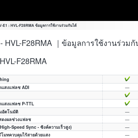
V-E1 : HVL-F28RMA ข้อมูลการใช้งานร่วมกันได้
- HVL-F28RMA ｜ข้อมูลการใช้งานร่วมกัน
HVL-F28RMA
ching
ัดแสงแฟลช ADI
—
ัดแสงแฟลช P-TTL
มอัตโนมัติ
—
สดงผลช่วงแฟลช
—
High-Speed Sync - ซิงค์ความเร็วสูง)
—
ีโมทควบคุมไร้สายด้วยแสง
—