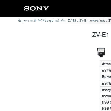
ข้อมูลความเข้ากันได้ของอุปกรณ์เสริม : ZV-E1
ZV-E1 : แฟลช / แสง
Z
ZV-E1 
Atta
การว
Burst
การว
การซู
การแ
HSS (
HSS ร