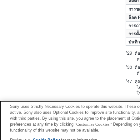
ลดตา
การช
ล็อค 
การถ่
การตั
บันทึ
*29 ต้
ค
*30 ต้
ต
*47 คุณ
โ
ใ
Sony uses Strictly Necessary Cookies to operate this website. These co
active. Sony also uses Optional Cookies to improve site functionality, 
with third parties. By using this site, you agree to the placement of O
preferences at any time by clicking
"Customize Cookies."
Depending on yo
functionality of this website may not be available.
Terms of Use
Contact U