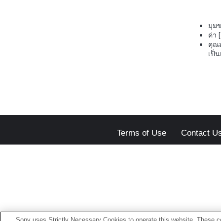
มุม
ค่า 
คุณ
เป็น
Terms of Use
Contact U
Sony uses Strictly Necessary Cookies to operate this website. These co