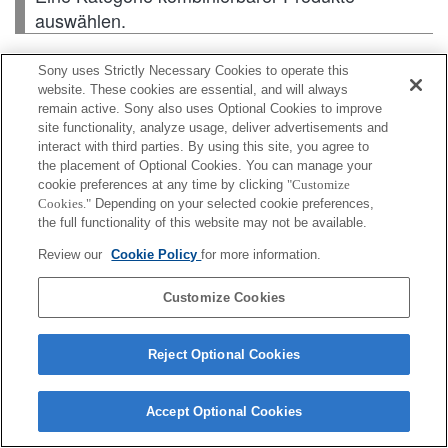
auswählen.
Sony uses Strictly Necessary Cookies to operate this
Gehäuse
website. These cookies are essential, and will always
remain active. Sony also uses Optional Cookies to improve
site functionality, analyze usage, deliver advertisements and
interact with third parties. By using this site, you agree to
the placement of Optional Cookies. You can manage your
Je nach Land oder Region sind einige der
cookie preferences at any time by clicking
"Customize
dargestellten Produkte ggf. nicht erhältlich.
Cookies."
Depending on your selected cookie preferences,
the full functionality of this website may not be available.
Review our
Cookie Policy
for more information.
Terms of Use
Contact Us
Cookie Policy
Copyright 2026 Sony Corporation
Customize Cookies
Reject Optional Cookies
Accept Optional Cookies