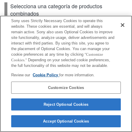
Selecciona una categoría de productos
combinados
Sony uses Strictly Necessary Cookies to operate this
website. These cookies are essential, and will always
remain active. Sony also uses Optional Cookies to improve
Cuerpo
site functionality, analyze usage, deliver advertisements and
interact with third parties. By using this site, you agree to
Accesorios para lente
the placement of Optional Cookies. You can manage your
cookie preferences at any time by clicking
"Customize
Accesorios
Cookies."
Depending on your selected cookie preferences,
the full functionality of this website may not be available.
Review our
Cookie Policy
for more information.
Según el país o la región, es posible que algunos de
Customize Cookies
los productos mostrados no estén disponibles.
Reject Optional Cookies
Terms of Use
Contact Us
Cookie Policy
Copyright 2026 Sony Corporation
Accept Optional Cookies