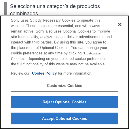
Selecciona una categoría de productos
combinados
Sony uses Strictly Necessary Cookies to operate this
website. These cookies are essential, and will always
remain active. Sony also uses Optional Cookies to improve
Cuerpo
site functionality, analyze usage, deliver advertisements and
interact with third parties. By using this site, you agree to
Accesorios para lente
the placement of Optional Cookies. You can manage your
cookie preferences at any time by clicking
"Customize
Accesorios
Cookies."
Depending on your selected cookie preferences,
the full functionality of this website may not be available.
Review our
Cookie Policy
for more information.
Según el país o la región, es posible que algunos de
Customize Cookies
los productos mostrados no estén disponibles.
Reject Optional Cookies
Terms of Use
Contact Us
Cookie Policy
Copyright 2026 Sony Corporation
Accept Optional Cookies