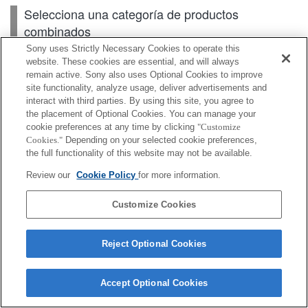
Selecciona una categoría de productos
combinados
Sony uses Strictly Necessary Cookies to operate this
website. These cookies are essential, and will always
remain active. Sony also uses Optional Cookies to improve
Cuerpo
site functionality, analyze usage, deliver advertisements and
interact with third parties. By using this site, you agree to
Accesorios para lente
the placement of Optional Cookies. You can manage your
cookie preferences at any time by clicking
"Customize
Accesorios
Cookies."
Depending on your selected cookie preferences,
the full functionality of this website may not be available.
Review our
Cookie Policy
for more information.
Según el país o la región, es posible que algunos de
Customize Cookies
los productos mostrados no estén disponibles.
Reject Optional Cookies
Terms of Use
Contact Us
Cookie Policy
Copyright 2026 Sony Corporation
Accept Optional Cookies