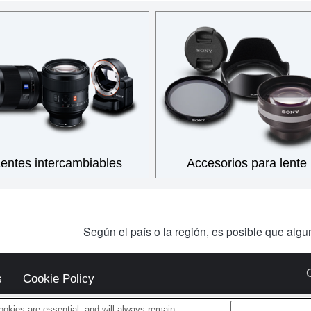
entes intercambiables
Accesorios para lente
Según el país o la región, es posible que alg
s
Cookie Policy
okies are essential, and will always remain