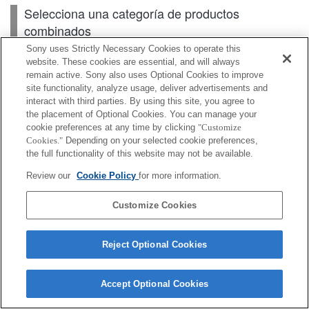
Selecciona una categoría de productos
combinados
Sony uses Strictly Necessary Cookies to operate this
website. These cookies are essential, and will always
remain active. Sony also uses Optional Cookies to improve
Cuerpo
site functionality, analyze usage, deliver advertisements and
interact with third parties. By using this site, you agree to
Accesorios para lente
the placement of Optional Cookies. You can manage your
cookie preferences at any time by clicking
"Customize
Accesorios
Cookies."
Depending on your selected cookie preferences,
the full functionality of this website may not be available.
Review our
Cookie Policy
for more information.
Según el país o la región, es posible que algunos de
Customize Cookies
los productos mostrados no estén disponibles.
Reject Optional Cookies
Terms of Use
Contact Us
Cookie Policy
Copyright 2026 Sony Corporation
Accept Optional Cookies