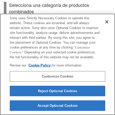
Selecciona una categoría de productos
combinados
Sony uses Strictly Necessary Cookies to operate this
website. These cookies are essential, and will always
remain active. Sony also uses Optional Cookies to improve
Cuerpo
site functionality, analyze usage, deliver advertisements and
interact with third parties. By using this site, you agree to
Accesorios para lente
the placement of Optional Cookies. You can manage your
cookie preferences at any time by clicking
"Customize
Accesorios
Cookies."
Depending on your selected cookie preferences,
the full functionality of this website may not be available.
Review our
Cookie Policy
for more information.
Según el país o la región, es posible que algunos de
Customize Cookies
los productos mostrados no estén disponibles.
Reject Optional Cookies
Terms of Use
Contact Us
Cookie Policy
Copyright 2026 Sony Corporation
Accept Optional Cookies