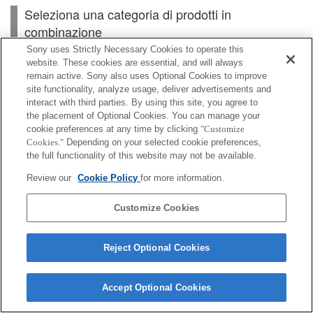
Seleziona una categoria di prodotti in
combinazione
Sony uses Strictly Necessary Cookies to operate this
website. These cookies are essential, and will always
remain active. Sony also uses Optional Cookies to improve
Scheda di memoria
site functionality, analyze usage, deliver advertisements and
interact with third parties. By using this site, you agree to
Alimentazione
the placement of Optional Cookies. You can manage your
cookie preferences at any time by clicking
"Customize
Accessori
Cookies."
Depending on your selected cookie preferences,
the full functionality of this website may not be available.
Review our
Cookie Policy
for more information.
A seconda del paese o dell'area geografica, alcuni
Customize Cookies
prodotti visualizzati potrebbero non essere
disponibili.
Reject Optional Cookies
Terms of Use
Contact Us
Cookie Policy
Copyright 2026 Sony Corporation
Accept Optional Cookies