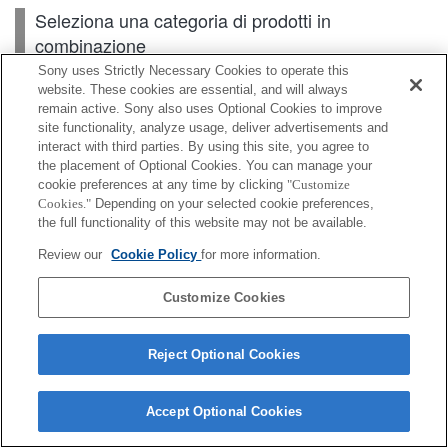
Seleziona una categoria di prodotti in
combinazione
Sony uses Strictly Necessary Cookies to operate this
website. These cookies are essential, and will always
remain active. Sony also uses Optional Cookies to improve
Scheda di memoria
site functionality, analyze usage, deliver advertisements and
interact with third parties. By using this site, you agree to
Alimentazione
the placement of Optional Cookies. You can manage your
cookie preferences at any time by clicking
"Customize
Accessori
Cookies."
Depending on your selected cookie preferences,
the full functionality of this website may not be available.
Review our
Cookie Policy
for more information.
A seconda del paese o dell'area geografica, alcuni
Customize Cookies
prodotti visualizzati potrebbero non essere
disponibili.
Reject Optional Cookies
Terms of Use
Contact Us
Cookie Policy
Copyright 2026 Sony Corporation
Accept Optional Cookies