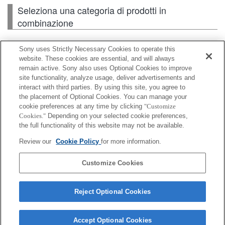
Seleziona una categoria di prodotti in
combinazione
Sony uses Strictly Necessary Cookies to operate this
Flash / Lampada
website. These cookies are essential, and will always
remain active. Sony also uses Optional Cookies to improve
site functionality, analyze usage, deliver advertisements and
Scheda di memoria
interact with third parties. By using this site, you agree to
the placement of Optional Cookies. You can manage your
Alimentazione
cookie preferences at any time by clicking
"Customize
Cookies."
Depending on your selected cookie preferences,
Accessori
the full functionality of this website may not be available.
Review our
Cookie Policy
for more information.
Customize Cookies
A seconda del paese o dell'area geografica, alcuni
prodotti visualizzati potrebbero non essere
Reject Optional Cookies
disponibili.
Accept Optional Cookies
Terms of Use
Contact Us
Cookie Policy