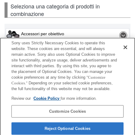
Seleziona una categoria di prodotti in
combinazione
Accessori per obiettivo
Sony uses Strictly Necessary Cookies to operate this
Flash / Lampada
website. These cookies are essential, and will always
remain active. Sony also uses Optional Cookies to improve
site functionality, analyze usage, deliver advertisements and
Scheda di memoria
interact with third parties. By using this site, you agree to
the placement of Optional Cookies. You can manage your
Alimentazione
cookie preferences at any time by clicking
"Customize
Cookies."
Depending on your selected cookie preferences,
Accessori
the full functionality of this website may not be available.
Review our
Cookie Policy
for more information.
Customize Cookies
A seconda del paese o dell'area geografica, alcuni
prodotti visualizzati potrebbero non essere
Reject Optional Cookies
disponibili.