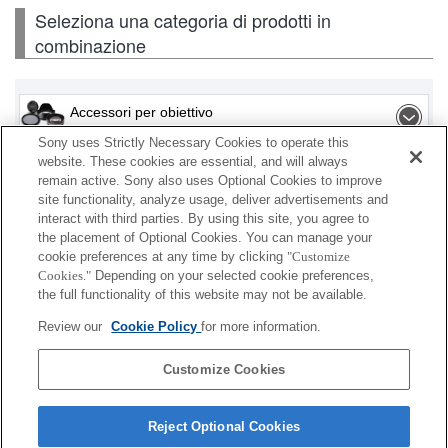
Seleziona una categoria di prodotti in
combinazione
Accessori per obiettivo
Sony uses Strictly Necessary Cookies to operate this
Flash / Lampada
website. These cookies are essential, and will always
remain active. Sony also uses Optional Cookies to improve
site functionality, analyze usage, deliver advertisements and
Scheda di memoria
interact with third parties. By using this site, you agree to
the placement of Optional Cookies. You can manage your
Alimentazione
cookie preferences at any time by clicking
"Customize
Cookies."
Depending on your selected cookie preferences,
Accessori
the full functionality of this website may not be available.
Review our
Cookie Policy
for more information.
Customize Cookies
A seconda del paese o dell'area geografica, alcuni
prodotti visualizzati potrebbero non essere
Reject Optional Cookies
disponibili.