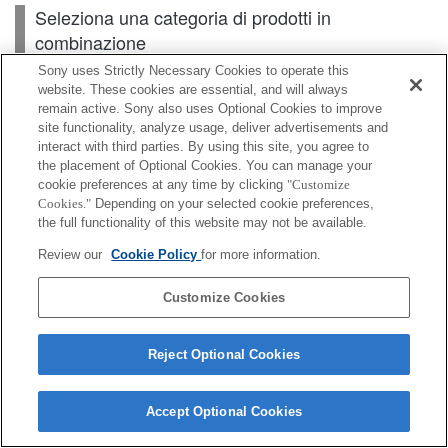
Seleziona una categoria di prodotti in
combinazione
Sony uses Strictly Necessary Cookies to operate this
website. These cookies are essential, and will always
Scheda di memoria
remain active. Sony also uses Optional Cookies to improve
site functionality, analyze usage, deliver advertisements and
interact with third parties. By using this site, you agree to
Alimentazione
the placement of Optional Cookies. You can manage your
cookie preferences at any time by clicking
"Customize
Accessori
Cookies."
Depending on your selected cookie preferences,
the full functionality of this website may not be available.
Review our
Cookie Policy
for more information.
A seconda del paese o dell'area geografica, alcuni
Customize Cookies
prodotti visualizzati potrebbero non essere
disponibili.
Reject Optional Cookies
Terms of Use
Contact Us
Cookie Policy
Copyright 2026 Sony Corporation
Accept Optional Cookies