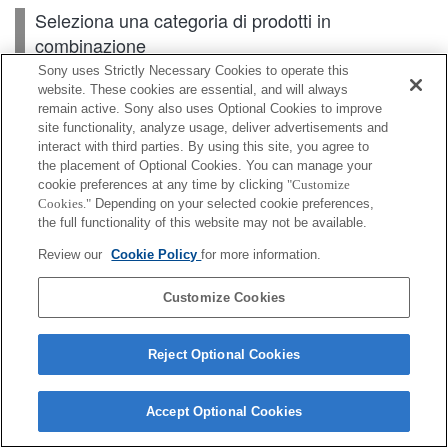
Seleziona una categoria di prodotti in
combinazione
Sony uses Strictly Necessary Cookies to operate this
website. These cookies are essential, and will always
remain active. Sony also uses Optional Cookies to improve
Scheda di memoria
site functionality, analyze usage, deliver advertisements and
interact with third parties. By using this site, you agree to
Alimentazione
the placement of Optional Cookies. You can manage your
cookie preferences at any time by clicking
"Customize
Accessori
Cookies."
Depending on your selected cookie preferences,
the full functionality of this website may not be available.
Review our
Cookie Policy
for more information.
A seconda del paese o dell'area geografica, alcuni
Customize Cookies
prodotti visualizzati potrebbero non essere
disponibili.
Reject Optional Cookies
Terms of Use
Contact Us
Cookie Policy
Copyright 2026 Sony Corporation
Accept Optional Cookies