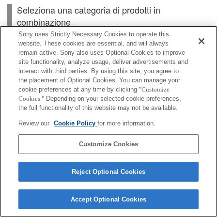
Seleziona una categoria di prodotti in
combinazione
Sony uses Strictly Necessary Cookies to operate this
website. These cookies are essential, and will always
remain active. Sony also uses Optional Cookies to improve
Scheda di memoria
site functionality, analyze usage, deliver advertisements and
interact with third parties. By using this site, you agree to
Alimentazione
the placement of Optional Cookies. You can manage your
cookie preferences at any time by clicking
"Customize
Accessori
Cookies."
Depending on your selected cookie preferences,
the full functionality of this website may not be available.
Review our
Cookie Policy
for more information.
A seconda del paese o dell'area geografica, alcuni
Customize Cookies
prodotti visualizzati potrebbero non essere
disponibili.
Reject Optional Cookies
Terms of Use
Contact Us
Cookie Policy
Copyright 2026 Sony Corporation
Accept Optional Cookies