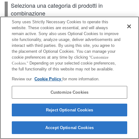
Seleziona una categoria di prodotti in
combinazione
Sony uses Strictly Necessary Cookies to operate this
website. These cookies are essential, and will always
Scheda di memoria
remain active. Sony also uses Optional Cookies to improve
site functionality, analyze usage, deliver advertisements and
interact with third parties. By using this site, you agree to
Alimentazione
the placement of Optional Cookies. You can manage your
cookie preferences at any time by clicking
"Customize
Accessori
Cookies."
Depending on your selected cookie preferences,
the full functionality of this website may not be available.
Review our
Cookie Policy
for more information.
A seconda del paese o dell'area geografica, alcuni
Customize Cookies
prodotti visualizzati potrebbero non essere
disponibili.
Reject Optional Cookies
Terms of Use
Contact Us
Cookie Policy
Copyright 2026 Sony Corporation
Accept Optional Cookies