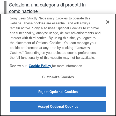
Seleziona una categoria di prodotti in
combinazione
Sony uses Strictly Necessary Cookies to operate this
website. These cookies are essential, and will always
Scheda di memoria
remain active. Sony also uses Optional Cookies to improve
site functionality, analyze usage, deliver advertisements and
interact with third parties. By using this site, you agree to
Alimentazione
the placement of Optional Cookies. You can manage your
cookie preferences at any time by clicking
"Customize
Accessori
Cookies."
Depending on your selected cookie preferences,
the full functionality of this website may not be available.
Review our
Cookie Policy
for more information.
A seconda del paese o dell'area geografica, alcuni
Customize Cookies
prodotti visualizzati potrebbero non essere
disponibili.
Reject Optional Cookies
Terms of Use
Contact Us
Cookie Policy
Copyright 2026 Sony Corporation
Accept Optional Cookies