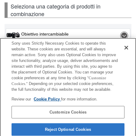
Seleziona una categoria di prodotti in
combinazione
Obiettivo intercambiabile
Sony uses Strictly Necessary Cookies to operate this
Flash / Lampada
website. These cookies are essential, and will always
remain active. Sony also uses Optional Cookies to improve
site functionality, analyze usage, deliver advertisements and
Scheda di memoria
interact with third parties. By using this site, you agree to
the placement of Optional Cookies. You can manage your
Alimentazione
cookie preferences at any time by clicking
"Customize
Cookies."
Depending on your selected cookie preferences,
Accessori
the full functionality of this website may not be available.
Review our
Cookie Policy
for more information.
Customize Cookies
A seconda del paese o dell'area geografica, alcuni
prodotti visualizzati potrebbero non essere
Reject Optional Cookies
disponibili.