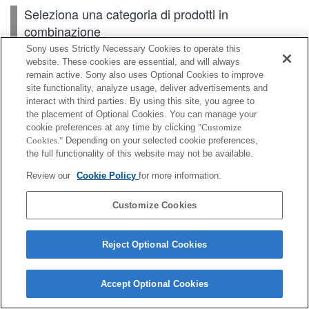
Seleziona una categoria di prodotti in
combinazione
Sony uses Strictly Necessary Cookies to operate this
website. These cookies are essential, and will always
remain active. Sony also uses Optional Cookies to improve
Scheda di memoria
site functionality, analyze usage, deliver advertisements and
interact with third parties. By using this site, you agree to
Alimentazione
the placement of Optional Cookies. You can manage your
cookie preferences at any time by clicking
"Customize
Accessori
Cookies."
Depending on your selected cookie preferences,
the full functionality of this website may not be available.
Review our
Cookie Policy
for more information.
A seconda del paese o dell'area geografica, alcuni
Customize Cookies
prodotti visualizzati potrebbero non essere
disponibili.
Reject Optional Cookies
Terms of Use
Contact Us
Cookie Policy
Copyright 2026 Sony Corporation
Accept Optional Cookies