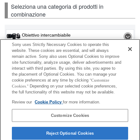
Seleziona una categoria di prodotti in
combinazione
Obiettivo intercambiabile
Sony uses Strictly Necessary Cookies to operate this
Flash / Lampada
website. These cookies are essential, and will always
remain active. Sony also uses Optional Cookies to improve
site functionality, analyze usage, deliver advertisements and
Scheda di memoria
interact with third parties. By using this site, you agree to
the placement of Optional Cookies. You can manage your
Alimentazione
cookie preferences at any time by clicking
"Customize
Cookies."
Depending on your selected cookie preferences,
Accessori
the full functionality of this website may not be available.
Review our
Cookie Policy
for more information.
Customize Cookies
A seconda del paese o dell'area geografica, alcuni
prodotti visualizzati potrebbero non essere
Reject Optional Cookies
disponibili.