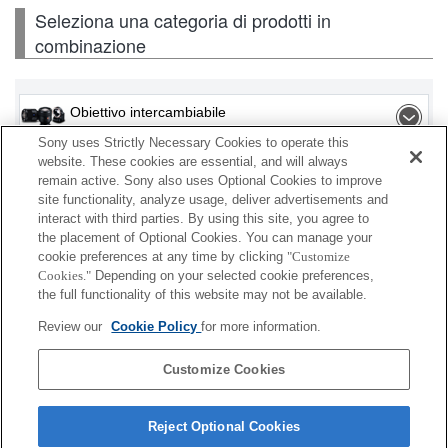
Seleziona una categoria di prodotti in
combinazione
Obiettivo intercambiabile
Sony uses Strictly Necessary Cookies to operate this
Flash / Lampada
website. These cookies are essential, and will always
remain active. Sony also uses Optional Cookies to improve
site functionality, analyze usage, deliver advertisements and
Scheda di memoria
interact with third parties. By using this site, you agree to
the placement of Optional Cookies. You can manage your
Alimentazione
cookie preferences at any time by clicking
"Customize
Cookies."
Depending on your selected cookie preferences,
Accessori
the full functionality of this website may not be available.
Review our
Cookie Policy
for more information.
Customize Cookies
A seconda del paese o dell'area geografica, alcuni
prodotti visualizzati potrebbero non essere
Reject Optional Cookies
disponibili.