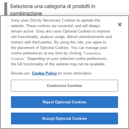
Seleziona una categoria di prodotti in
combinazione
Sony uses Strictly Necessary Cookies to operate this
website. These cookies are essential, and will always
remain active. Sony also uses Optional Cookies to improve
Obiettivo intercambiabile
site functionality, analyze usage, deliver advertisements and
interact with third parties. By using this site, you agree to
the placement of Optional Cookies. You can manage your
cookie preferences at any time by clicking
"Customize
A seconda del paese o dell'area geografica, alcuni
Cookies."
Depending on your selected cookie preferences,
the full functionality of this website may not be available.
prodotti visualizzati potrebbero non essere
disponibili.
Review our
Cookie Policy
for more information.
Customize Cookies
Terms of Use
Contact Us
Cookie Policy
Copyright 2026 Sony Corporation
Reject Optional Cookies
Accept Optional Cookies