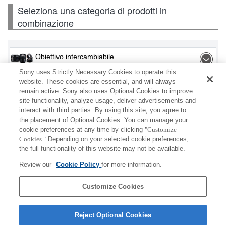
Seleziona una categoria di prodotti in
combinazione
Obiettivo intercambiabile
Sony uses Strictly Necessary Cookies to operate this
Flash / Lampada
website. These cookies are essential, and will always
remain active. Sony also uses Optional Cookies to improve
site functionality, analyze usage, deliver advertisements and
Scheda di memoria
interact with third parties. By using this site, you agree to
the placement of Optional Cookies. You can manage your
Alimentazione
cookie preferences at any time by clicking
"Customize
Cookies."
Depending on your selected cookie preferences,
Accessori
the full functionality of this website may not be available.
Review our
Cookie Policy
for more information.
Customize Cookies
A seconda del paese o dell'area geografica, alcuni
prodotti visualizzati potrebbero non essere
Reject Optional Cookies
disponibili.