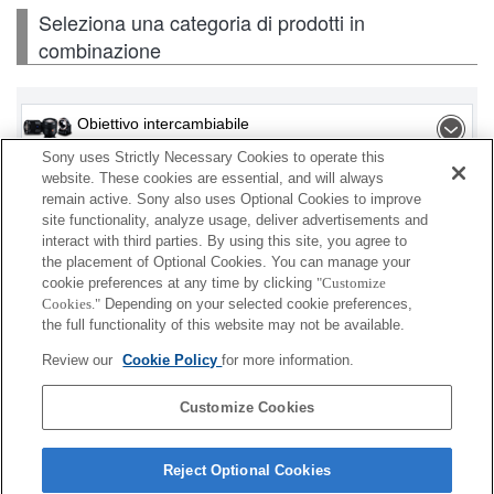
Seleziona una categoria di prodotti in
combinazione
Obiettivo intercambiabile
Sony uses Strictly Necessary Cookies to operate this
Flash / Lampada
website. These cookies are essential, and will always
remain active. Sony also uses Optional Cookies to improve
site functionality, analyze usage, deliver advertisements and
Scheda di memoria
interact with third parties. By using this site, you agree to
the placement of Optional Cookies. You can manage your
Alimentazione
cookie preferences at any time by clicking
"Customize
Cookies."
Depending on your selected cookie preferences,
Accessori
the full functionality of this website may not be available.
Review our
Cookie Policy
for more information.
Customize Cookies
A seconda del paese o dell'area geografica, alcuni
prodotti visualizzati potrebbero non essere
Reject Optional Cookies
disponibili.