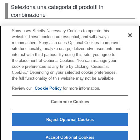
Seleziona una categoria di prodotti in
combinazione
Sony uses Strictly Necessary Cookies to operate this
Flash / Lampada
website. These cookies are essential, and will always
remain active. Sony also uses Optional Cookies to improve
site functionality, analyze usage, deliver advertisements and
Scheda di memoria
interact with third parties. By using this site, you agree to
the placement of Optional Cookies. You can manage your
Alimentazione
cookie preferences at any time by clicking
"Customize
Cookies."
Depending on your selected cookie preferences,
Accessori
the full functionality of this website may not be available.
Review our
Cookie Policy
for more information.
Customize Cookies
A seconda del paese o dell'area geografica, alcuni
prodotti visualizzati potrebbero non essere
Reject Optional Cookies
disponibili.
Accept Optional Cookies
Terms of Use
Contact Us
Cookie Policy