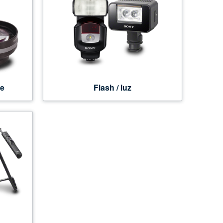
te
Flash / luz