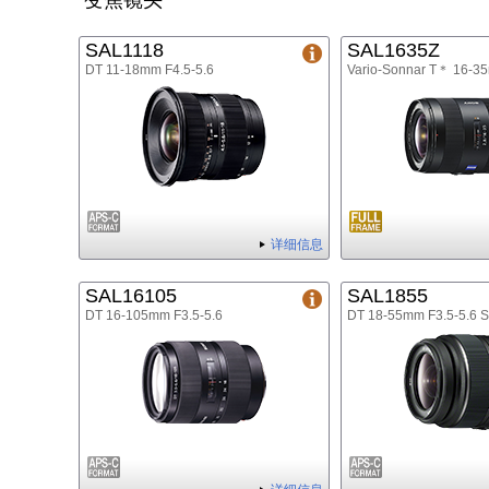
变焦镜头
SAL1118
SAL1635Z
DT 11-18mm F4.5-5.6
Vario-Sonnar T＊ 16-3
详细信息
SAL16105
SAL1855
DT 16-105mm F3.5-5.6
DT 18-55mm F3.5-5.6 