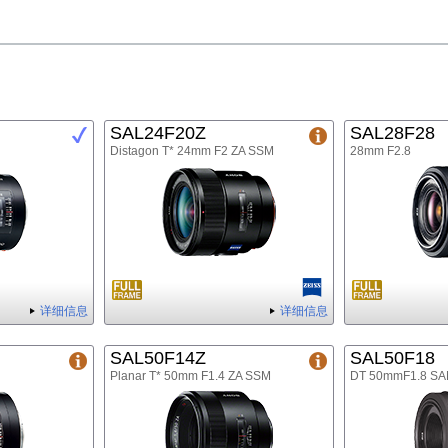
SAL24F20Z
SAL28F28
Distagon T* 24mm F2 ZA SSM
28mm F2.8
详细信息
详细信息
SAL50F14Z
SAL50F18
Planar T* 50mm F1.4 ZA SSM
DT 50mmF1.8 S