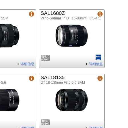
SAL1680Z
8 SSM
Vario-Sonnar T* DT 16-80mm F3.5-4.5
详细信息
详细信息
SAL18135
-5.6
DT 18-135mm F3.5-5.6 SAM