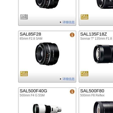
详细信息
SAL85F28
SAL135F18Z
85mm F2.8 SAM
Sonnar T* 135mm F1.8
详细信息
SAL500F40G
SAL500F80
500mm F4 G SSM
500mm F8 Reflex