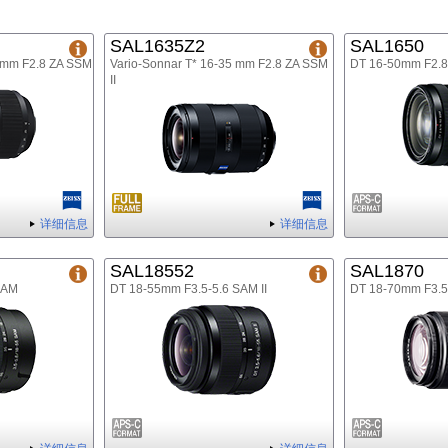
SAL1635Z2
SAL1650
5mm F2.8 ZA SSM
Vario-Sonnar T* 16-35 mm F2.8 ZA SSM
DT 16-50mm F2.
II
详细信息
详细信息
SAL18552
SAL1870
SAM
DT 18-55mm F3.5-5.6 SAM II
DT 18-70mm F3.5