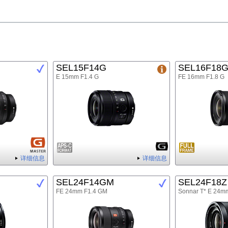
SEL15F14G
SEL16F18
E 15mm F1.4 G
FE 16mm F1.8 G
详细信息
详细信息
SEL24F14GM
SEL24F18Z
FE 24mm F1.4 GM
Sonnar T* E 24m