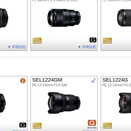
FE 90mm F2.8 Macro G OSS
FE 100mm F2.8 
详细信息
详细信息
SEL1224GM
SEL1224G
FE 12-24mm F2.8 GM
FE 12-24mm F4 