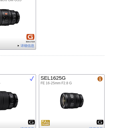
Macro GM OSS
详细信息
SEL1625G
G
FE 16-25mm F2.8 G