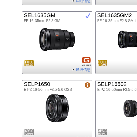
详细信息
SEL1635GM
SEL1635GM2
FE 16-35mm F2.8 GM
FE 16-35mm F2.8 GM 
详细信息
SELP1650
SELP16502
E PZ 16-50mm F3.5-5.6 OSS
E PZ 16-50mm F3.5-5.6