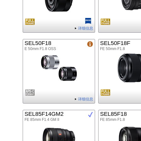
详细信息
SEL50F18
SEL50F18F
E 50mm F1.8 OSS
FE 50mm F1.8
详细信息
SEL85F14GM2
SEL85F18
FE 85mm F1.4 GM II
FE 85mm F1.8