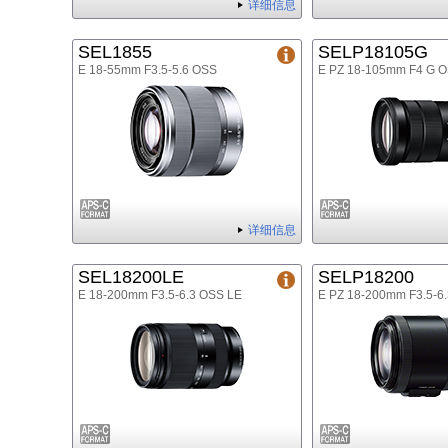
详细信息
SEL1855
SELP18105G
E 18-55mm F3.5-5.6 OSS
E PZ 18-105mm F4 G 
详细信息
SEL18200LE
SELP18200
E 18-200mm F3.5-6.3 OSS LE
E PZ 18-200mm F3.5-6