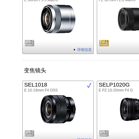
E 30mm F3.5 Macro
FE 50 mm F2.8 Macro
详细信息
变焦镜头
SEL1018
SELP1020G
E 10-18mm F4 OSS
E PZ 10-20mm F4 G