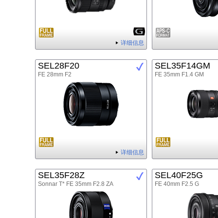
详细信息
SEL28F20
SEL35F14GM
FE 28mm F2
FE 35mm F1.4 GM
详细信息
SEL35F28Z
SEL40F25G
Sonnar T* FE 35mm F2.8 ZA
FE 40mm F2.5 G