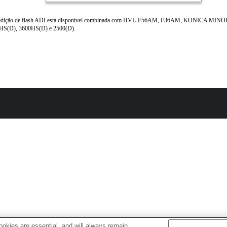
dição de flash ADI está disponível combinada com HVL-F56AM, F36AM, KONICA MINO
HS(D), 3600HS(D) e 2500(D).
okies are essential, and will always remain