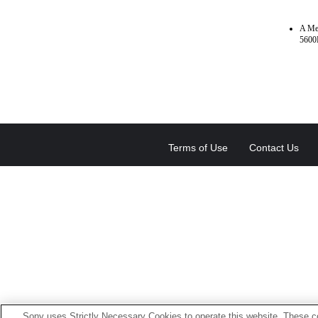
A Me
5600
Terms of Use
Contact Us
Sony uses Strictly Necessary Cookies to operate this website. These co