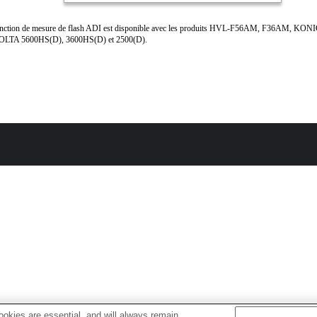
onction de mesure de flash ADI est disponible avec les produits HVL-F56AM, F36AM, KON
LTA 5600HS(D), 3600HS(D) et 2500(D).
okies are essential, and will always remain