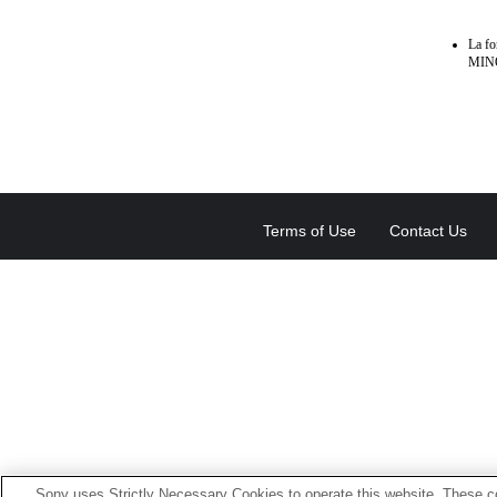
La f
MINO
Terms of Use
Contact Us
Sony uses Strictly Necessary Cookies to operate this website. These co