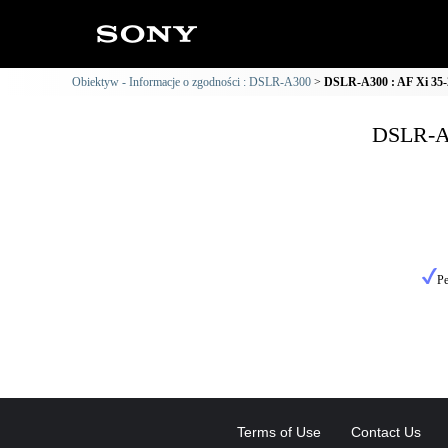
Obiektyw - Informacje o zgodności : DSLR-A300
DSLR-A300 : AF Xi 35-2
DSLR-A3
Pe
Terms of Use
Contact Us