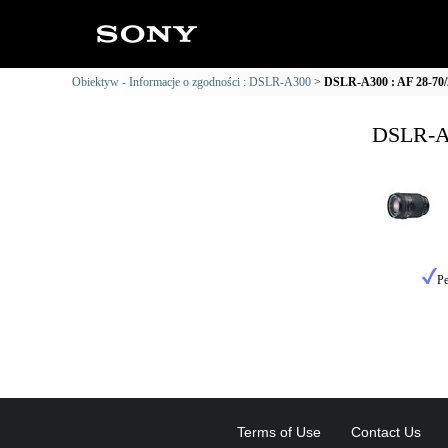
Obiektyw - Informacje o zgodności : DSLR-A300
DSLR-A300 : AF 28-70/2
DSLR-A3
Pe
Terms of Use
Contact Us