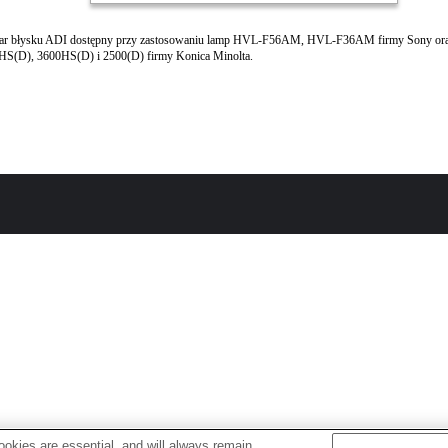
ar błysku ADI dostępny przy zastosowaniu lamp HVL-F56AM, HVL-F36AM firmy Sony ora
HS(D), 3600HS(D) i 2500(D) firmy Konica Minolta.
okies are essential, and will always remain