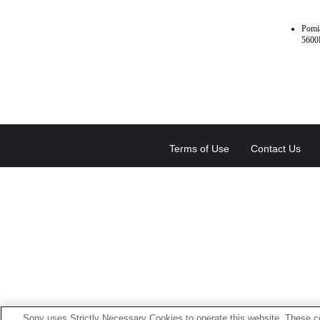
Pomi
5600
Terms of Use
Contact Us
Sony uses Strictly Necessary Cookies to operate this website. These co