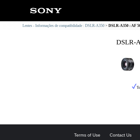
Lentes - Informações de compatibilidade : DSLR-A350
DSLR-A350 : AF 50
DSLR-A3
To
Terms of Use
Contact Us