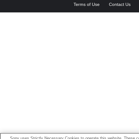
Terms of Use
Contact Us
Sony uses Strictly Necessary Cookies to operate this website. These co