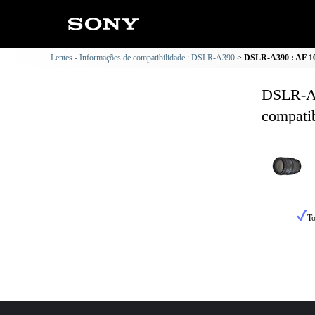
Lentes - Informações de compatibilidade : DSLR-A390
DSLR-A390 : AF 100
DSLR-A3
compatib
To