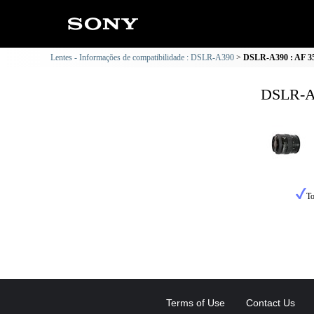
Lentes - Informações de compatibilidade : DSLR-A390
DSLR-A390 : AF 35-
DSLR-A3
To
Terms of Use
Contact Us