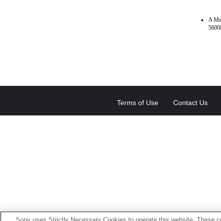
A Me
5600
Terms of Use
Contact Us
Sony uses Strictly Necessary Cookies to operate this website. These co