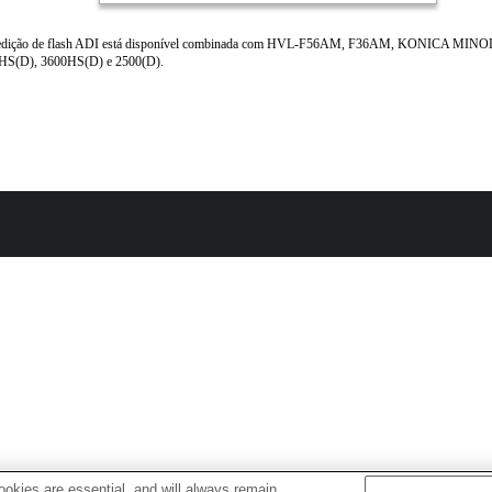
dição de flash ADI está disponível combinada com HVL-F56AM, F36AM, KONICA MINO
HS(D), 3600HS(D) e 2500(D).
okies are essential, and will always remain