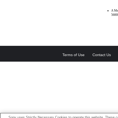
A Me
5600
Terms of Use
Contact Us
Sony uses Strictly Necessary Cookies to operate this website. These co