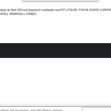
dição de flash ADI está disponível combinada com HVL-F56AM, F36AM, KONICA MINO
HS(D), 3600HS(D) e 2500(D).
okies are essential, and will always remain