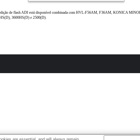
dição de flash ADI está disponível combinada com HVL-F56AM, F36AM, KONICA MINO
HS(D), 3600HS(D) e 2500(D).
okies are essential, and will always remain