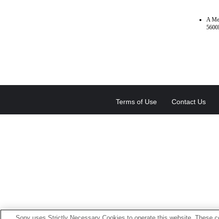
A Me
5600
Terms of Use
Contact Us
Sony uses Strictly Necessary Cookies to operate this website. These co